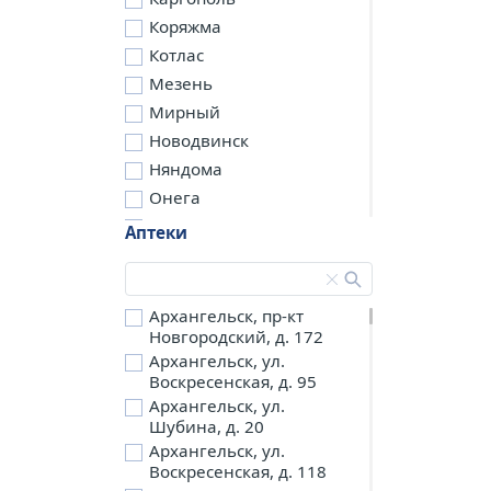
Коряжма
Котлас
Мезень
Мирный
Новодвинск
Няндома
Онега
Северодвинск
Аптеки
Сольвычегодск
Шенкурск
д. Бережная
Архангельск, пр-кт
Новгородский, д. 172
д. Петариха
Архангельск, ул.
д. Согра
Воскресенская, д. 95
п. Березник
Архангельск, ул.
п. Боброво
Шубина, д. 20
Архангельск, ул.
п. Вычегодский
Воскресенская, д. 118
п. Двинской,