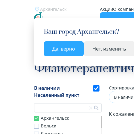
Архангельск
Акции
О компан
Катало
Ваш город
Архангельск
?
Да, верно
Нет, изменить
Главная
Каталог
Медицинская техника
Фи
Физиотерапевтич
В наличии
Сортировка
Населенный пункт
В наличи
К сожален
Архангельск
Вельск
Каргополь