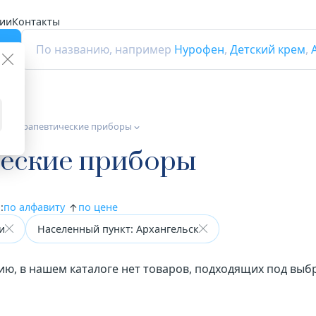
ии
Контакты
г
По названию, например
Нурофен
,
Детский крем
,
зиотерапевтические приборы
еские приборы
:
по алфавиту
по цене
и
Населенный пункт: Архангельск
ию, в нашем каталоге нет товаров, подходящих под вы