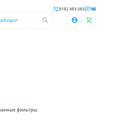
8182 483-083
Арбидол
бранные фильтры.