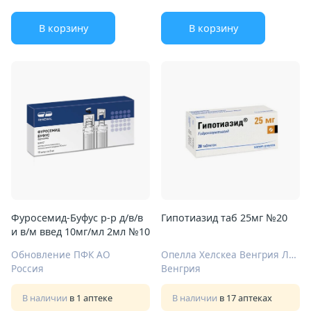
В корзину
В корзину
Фуросемид-Буфус р-р д/в/в
Гипотиазид таб 25мг №20
и в/м введ 10мг/мл 2мл №10
Обновление ПФК АО
Опелла Хелскеа Венгрия Лтд.
Россия
Венгрия
В наличии
в 1 аптеке
В наличии
в 17 аптеках