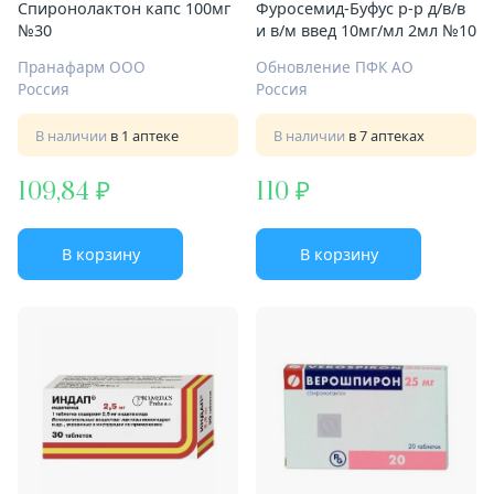
Спиронолактон капс 100мг
Фуросемид-Буфус р-р д/в/в
№30
и в/м введ 10мг/мл 2мл №10
Пранафарм ООО
Обновление ПФК АО
Россия
Россия
В наличии
в 1 аптеке
В наличии
в 7 аптеках
109,84
110
В корзину
В корзину