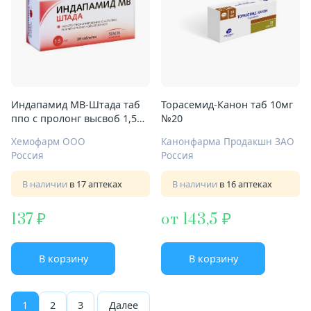
Индапамид МВ-Штада таб
Торасемид-Канон таб 10мг
ппо с пролонг высвоб 1,5мг
№20
№30
Хемофарм ООО
Канонфарма Продакшн ЗАО
Россия
Россия
В наличии
в 17 аптеках
В наличии
в 16 аптеках
137
от 143,5
В корзину
В корзину
1
2
3
Далее