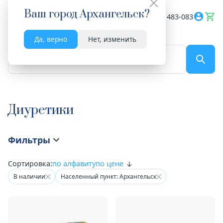
Ваш город
Архангельск
?
Весь сайт
8182 483-083
Да, верно
Нет, изменить
По названию...
Диуретики
Фильтры
Сортировка:
по алфавиту
по цене
В наличии
Населенный пункт: Архангельск