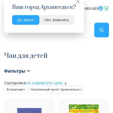
Ваш город
Архангельск
?
Весь сайт
8182 483-083
Да, верно
Нет, изменить
По названию...
Чаи для детей
Фильтры
Сортировка:
по алфавиту
по цене
В наличии
Населенный пункт: Архангельск