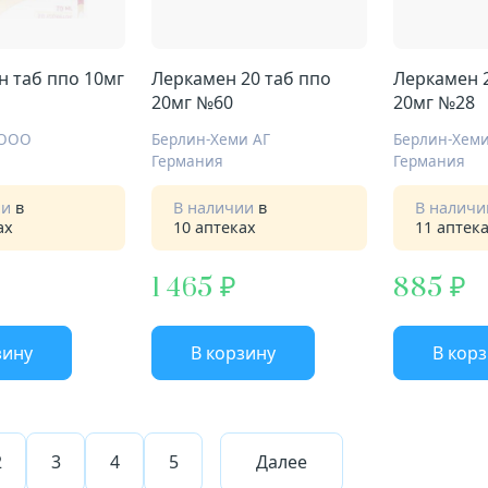
 таб ппо 10мг
Леркамен 20 таб ппо
Леркамен 2
20мг №60
20мг №28
 ООО
Берлин-Хеми АГ
Берлин-Хеми
Германия
Германия
ии
в
В наличии
в
В налич
ах
10 аптеках
11 аптек
1 465
885
зину
В корзину
В кор
2
3
4
5
Далее