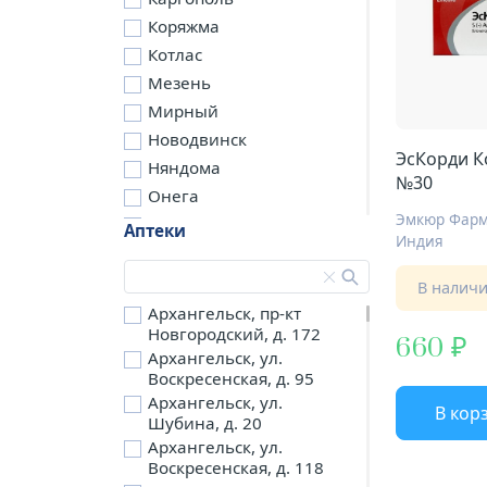
Коряжма
Котлас
Мезень
Мирный
Новодвинск
ЭсКорди К
Няндома
№30
Онега
Эмкюр Фарм
Северодвинск
Аптеки
Индия
Сольвычегодск
Шенкурск
В налич
д. Бережная
Архангельск, пр-кт
Новгородский, д. 172
д. Петариха
660
Архангельск, ул.
д. Согра
Воскресенская, д. 95
п. Березник
Архангельск, ул.
В кор
п. Боброво
Шубина, д. 20
Архангельск, ул.
п. Вычегодский
Воскресенская, д. 118
п. Двинской,