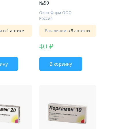
№50
Озон Фарм ООО
Россия
ии
в 1 аптеке
В наличии
в 5 аптеках
40
зину
В корзину