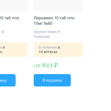
0 таб ппо
Леркамен 10 таб ппо
10мг №60
 АГ
Берлин-Хеми АГ
Германия
ии
в
В наличии
в
ах
14 аптеках
от 844
зину
В корзину