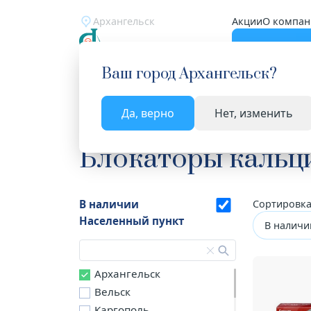
Архангельск
Акции
О компан
Катало
Ваш город
Архангельск
?
Да, верно
Нет, изменить
Главная
Каталог
Лекарства и БАД
Блокато
Блокаторы кальц
В наличии
Сортировка
Населенный пункт
В наличи
Архангельск
Вельск
Каргополь