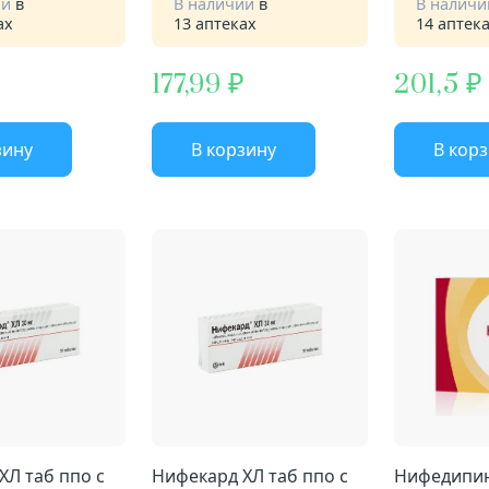
ии
в
В наличии
в
В налич
ах
13 аптеках
14 аптек
177,99
201,5
зину
В корзину
В кор
ХЛ таб ппо с
Нифекард ХЛ таб ппо с
Нифедипин