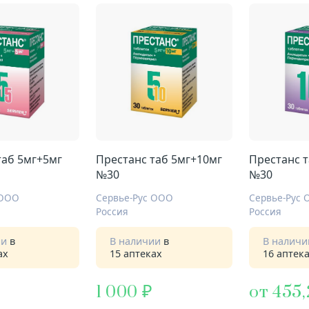
таб 5мг+5мг
Престанс таб 5мг+10мг
Престанс 
№30
№30
 ООО
Сервье-Рус ООО
Сервье-Рус
Россия
Россия
ии
в
В наличии
в
В налич
ах
15 аптеках
16 аптек
1 000
от 455