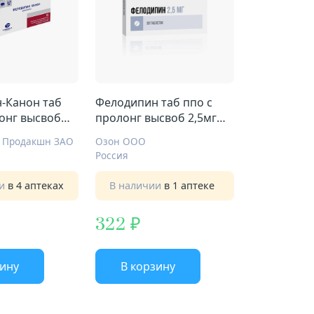
-Канон таб
Фелодипин таб ппо с
онг высвоб
пролонг высвоб 2,5мг
№30
 Продакшн ЗАО
Озон ООО
Россия
ии
в 4 аптеках
В наличии
в 1 аптеке
322
зину
В корзину