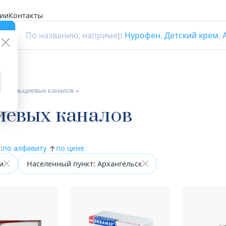
ии
Контакты
г
По названию, например
Нурофен
,
Детский крем
,
ры кальциевых каналов
иевых каналов
:
по алфавиту
по цене
и
Населенный пункт: Архангельск