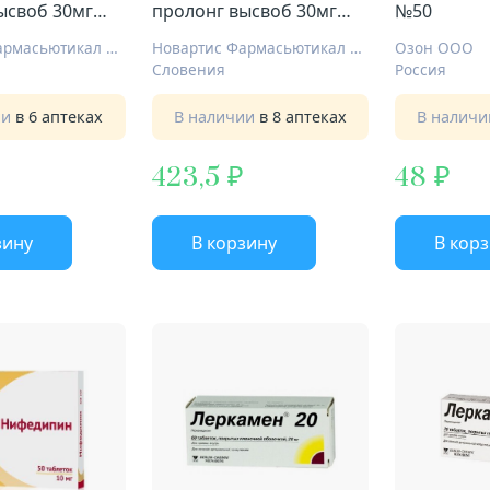
ысвоб 30мг
пролонг высвоб 30мг
№50
№30
Новартис Фармасьютикал Мэньюфекчуринг
Новартис Фармасьютикал Мэньюфекчуринг
Озон ООО
Словения
Россия
ии
в 6 аптеках
В наличии
в 8 аптеках
В налич
423,5
48
зину
В корзину
В кор