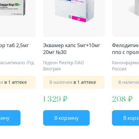
ор таб 2,5мг
Эквамер капс 5мг+10мг
Фелодипин
20мг №30
ппо с прол
2,5мг №30
асьютикалз Лтд
Гедеон Рихтер ОАО
Канонфарма
Венгрия
Россия
ии
в 1 аптеке
В наличии
в 1 аптеке
В налич
1 329
208
зину
В корзину
В кор