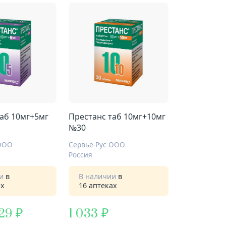
таб 10мг+5мг
Престанс таб 10мг+10мг
№30
 ООО
Сервье-Рус ООО
Россия
ии
в
В наличии
в
ах
16 аптеках
,29
1 033