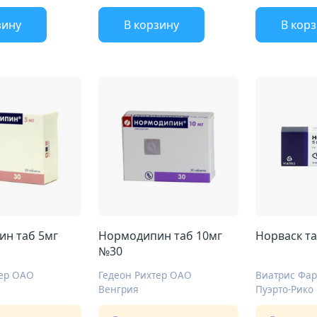
зину
В корзину
В кор
н таб 5мг
Нормодипин таб 10мг
Норваск т
№30
тер ОАО
Гедеон Рихтер ОАО
Венгрия
Пуэрто-Рико