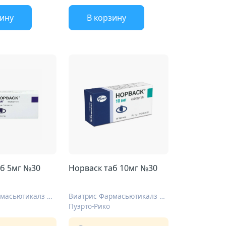
зину
В корзину
аб 5мг №30
Норваск таб 10мг №30
Виатрис Фармасьютикалз ЭлЭлСи
Виатрис Фармасьютикалз ЭлЭлСи
Пуэрто-Рико