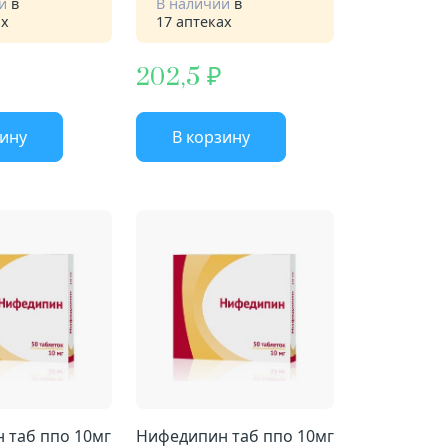
ии
в
В наличии
в
ах
17 аптеках
202,5
зину
В корзину
 таб ппо 10мг
Нифедипин таб ппо 10мг