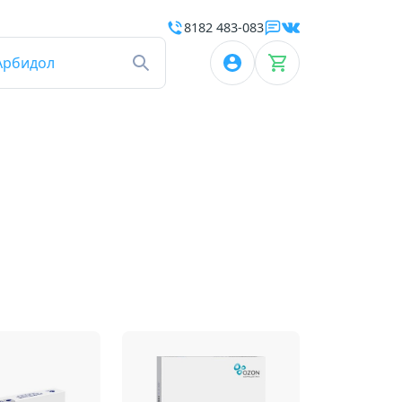
8182 483-083
Арбидол