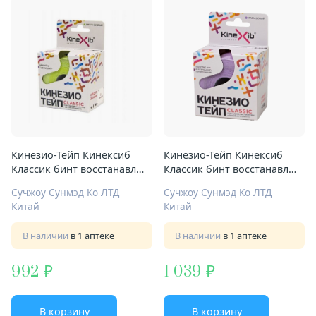
Кинезио-Тейп Кинексиб
Кинезио-Тейп Кинексиб
Классик бинт восстанавл
Классик бинт восстанавл
5смX5м светло-зеленый
5смX5м лаванд
Сучжоу Сунмэд Ко ЛТД
Сучжоу Сунмэд Ко ЛТД
Китай
Китай
В наличии
в 1 аптеке
В наличии
в 1 аптеке
992
1 039
В корзину
В корзину