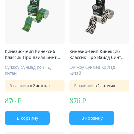
Кинезио-Тейп Кинексиб
Кинезио-Тейп Кинексиб
Классик Про Вайлд бинт
Классик Про Вайлд бинт
адгезивный 5смX5м
адгезивный 5смX5м зебра
Сучжоу Сунмэд Ко ЛТД
Сучжоу Сунмэд Ко ЛТД
хамелеон
Китай
Китай
В наличии
в 2 аптеках
В наличии
в 2 аптеках
876
876
В корзину
В корзину