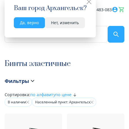
Ваш город
Архангельск
?
Весь сайт
8182 483-083
Да, верно
Нет, изменить
По названию...
Бинты эластичные
Фильтры
Сортировка:
по алфавиту
по цене
В наличии
Населенный пункт: Архангельск