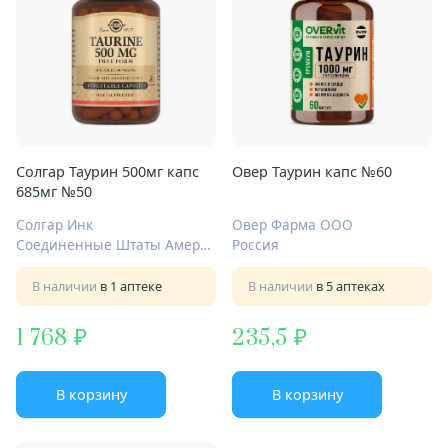
Солгар Таурин 500мг капс
Овер Таурин капс №60
685мг №50
Солгар Инк
Овер Фарма ООО
Соединенные Штаты Америки
Россия
В наличии
в 1 аптеке
В наличии
в 5 аптеках
1 768
235,5
В корзину
В корзину