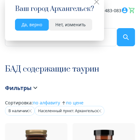
Ваш город
Архангельск
?
Весь сайт
8182 483-083
Да, верно
Нет, изменить
По названию...
БАД содержащие таурин
Фильтры
Сортировка:
по алфавиту
по цене
В наличии
Населенный пункт: Архангельск