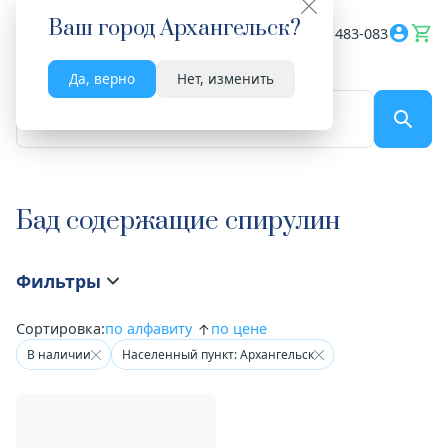
Ваш город
Архангельск
?
Весь сайт
8182 483-083
Да, верно
Нет, изменить
По названию...
Бад содержащие спирулин
Фильтры
Сортировка:
по алфавиту
по цене
В наличии
Населенный пункт: Архангельск