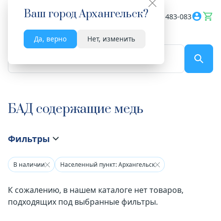
Ваш город
Архангельск
?
Весь сайт
8182 483-083
Да, верно
Нет, изменить
По названию...
БАД содержащие медь
Фильтры
В наличии
Населенный пункт: Архангельск
К сожалению, в нашем каталоге нет товаров,
подходящих под выбранные фильтры.