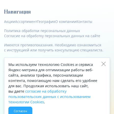
Навигация
Акции
Ассортимент
География
О компании
Контакты
Политика обработки персональных данных
Согласие на обработку персональных данных на сайте
Имеются противопоказания. Необходимо ознакомиться
с инструкцией или получить консультацию специалиста.
© 2023—2026 Все права защищены.
Мы используем технологию Cookies и сервиса
Яндекс-метрика для оптимизации работы веб-
Адрес
сайта, анализа трафика, персонализации
Архангельск, ул. Папанина, д. 19 (вход в здание со стороны
контента, помогающую нам сделать его удобнее
автоцентра «Тойота»)
для вас. Продолжая использовать наш сайт,
вы даете
согласие на обработку
Приемная Генерального директора
пользовательских данных с использованием
Телефон
+7 (8182) 63-60-31
технологии Cookies
.
Факс
+7 (8182) 68-66-71
Согласен
Эл. почта
office@aptekaf.ru