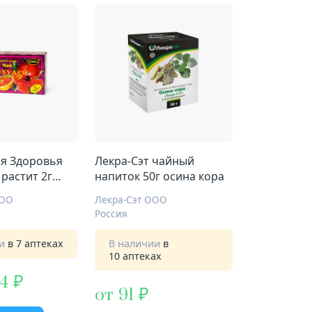
ля Здоровья
Лекра-Сэт чайный
растит 2г
напиток 50г осина кора
син
ООО
Лекра-Сэт ООО
Россия
ии
в 7 аптеках
В наличии
в
10 аптеках
,4
от 91