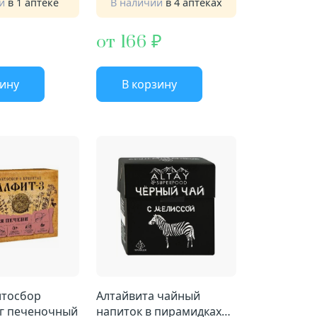
ии
в 1 аптеке
В наличии
в 4 аптеках
от 166
зину
В корзину
Алтайвита чайный
0г печеночный
напиток в пирамидках