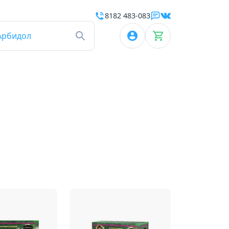
8182 483-083
Арбидол