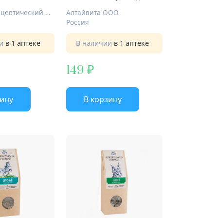
50г мелисса
Гален Фармацевтический Завод Барнаул
Алтайвита ООО
Россия
ии
в 1 аптеке
В наличии
в 1 аптеке
149
зину
В корзину