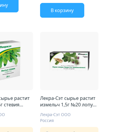
зину
В корзину
сырье растит
Лекра-Сэт сырье растит
г стевия
измельч 1,5г №20 лопух
корень
ООО
Лекра-Сэт ООО
Россия