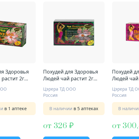
ля Здоровья
Похудей для Здоровья
Похудей д
 растит 2г
Людей чай растит 2г
Людей чай 
яника
№30 вишня
№30 апель
ООО
Цэрера ТД ООО
Цэрера ТД 
Россия
Россия
ии
в 1 аптеке
В наличии
в 5 аптеках
В налич
от 326
от 300