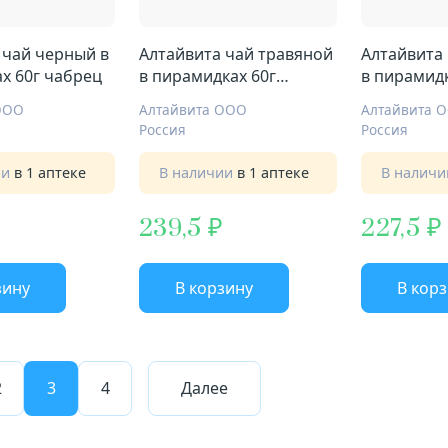
 чай черный в
Алтайвита чай травяной
Алтайвита
х 60г чабрец
в пирамидках 60г
в пирамидк
очищение и похудение
иммунный
ООО
Алтайвита ООО
Алтайвита 
Россия
Россия
ии
в 1 аптеке
В наличии
в 1 аптеке
В налич
239,5
227,5
зину
В корзину
В кор
2
3
4
Далее