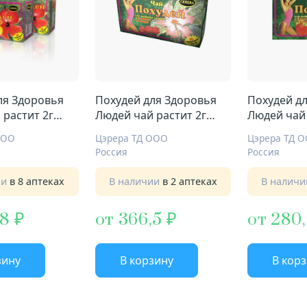
ля Здоровья
Похудей для Здоровья
Похудей д
 растит 2г
Людей чай растит 2г
Людей чай 
о
№30 малина
№30 клубн
ООО
Цэрера ТД ООО
Цэрера ТД 
Россия
Россия
ии
в 8 аптеках
В наличии
в 2 аптеках
В налич
,8
от 366,5
от 280
зину
В корзину
В кор