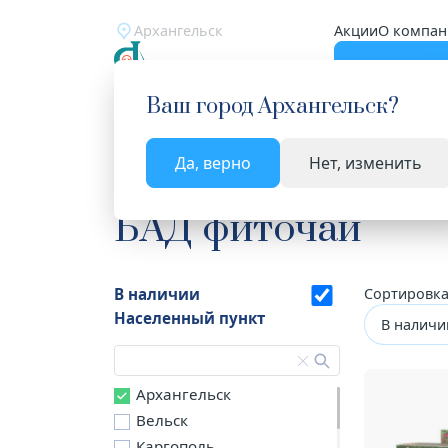
Архангельск
Акции
О компан
Катало
Ваш город
Архангельск
?
Да, верно
Нет, изменить
Главная
Каталог
Лекарства и БАД
БАД фит
БАД фиточаи
В наличии
Сортировка
Населенный пункт
В наличи
Архангельск
Вельск
Каргополь