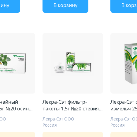
зину
В корзину
В кор
 чайный
Лекра-Сэт фильтр-
Лекра-Сэт 
,5г №20 осина
пакеты 1,5г №20 стевия
измельч 25
листья
листья
ООО
Лекра-Сэт ООО
Лекра-Сэт 
Россия
Россия