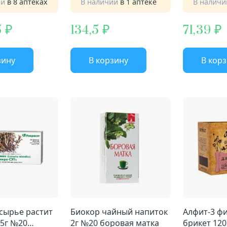
ии
в 8 аптеках
В наличии
в 1 аптеке
В налич
5
134,5
71,39
зину
В корзину
В кор
 сырье растит
Биокор чайный напиток
Алфит-3 фитосбор
,5г №20
2г №20 боровая матка
брикет 12