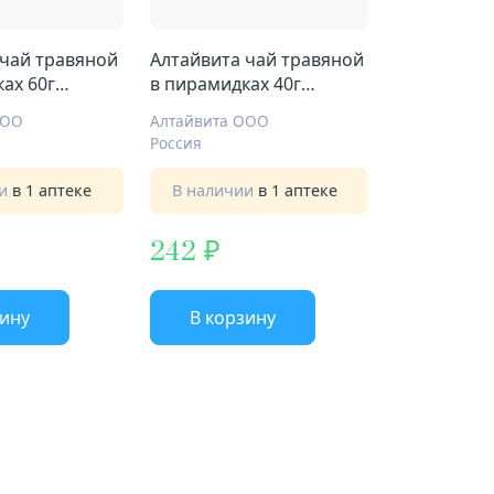
 чай травяной
Алтайвита чай травяной
ах 60г
в пирамидках 40г
таежный
ООО
Алтайвита ООО
Россия
ии
в 1 аптеке
В наличии
в 1 аптеке
242
зину
В корзину