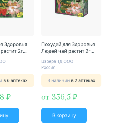
ля Здоровья
Похудей для Здоровья
растит 2г
Людей чай растит 2г
ика
№30 капучино
ООО
Цэрера ТД ООО
Россия
ии
в 6 аптеках
В наличии
в 2 аптеках
,8
от 356,5
зину
В корзину