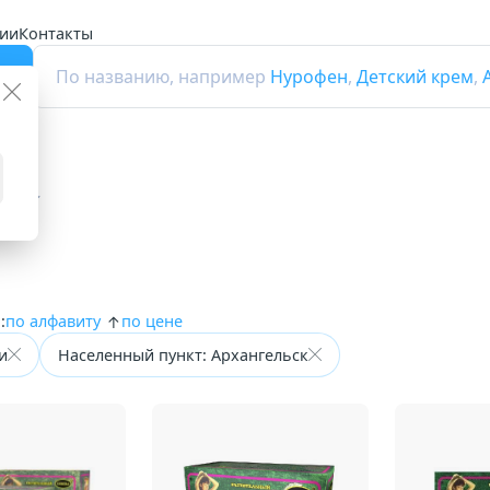
ии
Контакты
г
По названию, например
Нурофен
,
Детский крем
,
очаи
:
по алфавиту
по цене
и
Населенный пункт: Архангельск