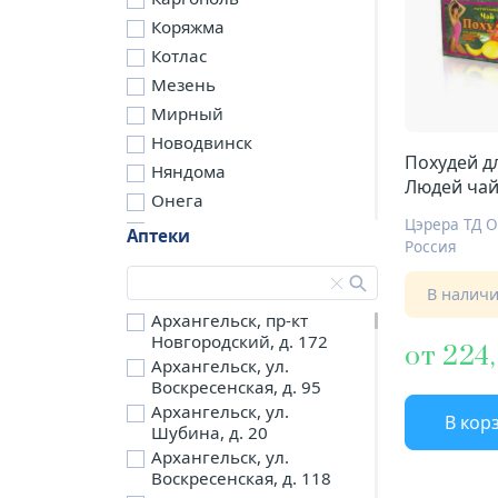
Коряжма
Котлас
Мезень
Мирный
Новодвинск
Похудей д
Няндома
Людей чай
Онега
№30 манг
Цэрера ТД 
Северодвинск
Аптеки
Россия
Сольвычегодск
Шенкурск
В налич
д. Бережная
Архангельск, пр-кт
Новгородский, д. 172
д. Петариха
от 224
Архангельск, ул.
д. Согра
Воскресенская, д. 95
п. Березник
Архангельск, ул.
В кор
п. Боброво
Шубина, д. 20
Архангельск, ул.
п. Вычегодский
Воскресенская, д. 118
п. Двинской,