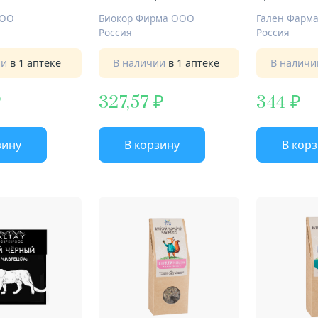
й мох
ООО
Биокор Фирма ООО
Россия
Россия
ии
в 1 аптеке
В наличии
в 1 аптеке
В налич
327,57
344
зину
В корзину
В кор