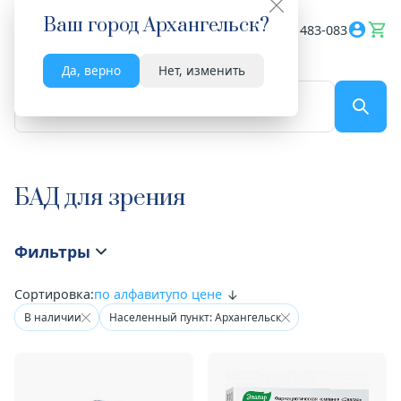
Ваш город
Архангельск
?
Весь сайт
8182 483-083
Да, верно
Нет, изменить
По названию...
БАД для зрения
Фильтры
Сортировка:
по алфавиту
по цене
В наличии
Населенный пункт: Архангельск