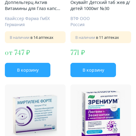
Доппельгерц Актив
Окувайт Детский таб жев д/
Витамины для Глаз капс
детей 1000мг №30
№30 хром цинк и селен
Квайссер Фарма ГмбХ
ВТФ ООО
Германия
Россия
В наличии
в 14 аптеках
В наличии
в 11 аптеках
от 747
771
В корзину
В корзину