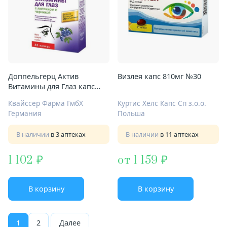
Доппельгерц Актив
Визлея капс 810мг №30
Витамины для Глаз капс
№30 лютеин и черника
Квайссер Фарма ГмбХ
Куртис Хелс Капс Сп з.о.о.
Германия
Польша
В наличии
в 3 аптеках
В наличии
в 11 аптеках
1 102
от 1 159
В корзину
В корзину
1
2
Далее