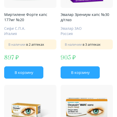
Миртилене Форте капс
Эвалар Зрениум капс №30
177мг №20
д/глаз
Сифи С.П.А.
Эвалар ЗАО
Италия
Россия
В наличии
в 2 аптеках
В наличии
в 3 аптеках
897
905
В корзину
В корзину