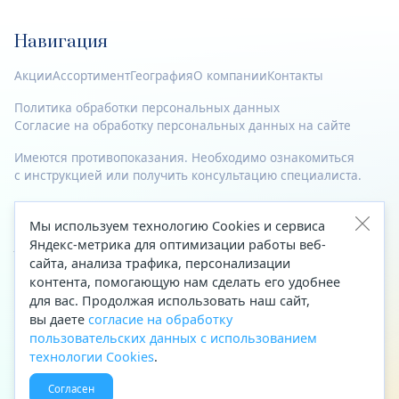
Навигация
Акции
Ассортимент
География
О компании
Контакты
Политика обработки персональных данных
Согласие на обработку персональных данных на сайте
Имеются противопоказания. Необходимо ознакомиться
с инструкцией или получить консультацию специалиста.
© 2023—2026 Все права защищены.
Мы используем технологию Cookies и сервиса
Яндекс-метрика для оптимизации работы веб-
Адрес
сайта, анализа трафика, персонализации
Архангельск, ул. Папанина, д. 19 (вход в здание со стороны
контента, помогающую нам сделать его удобнее
автоцентра «Тойота»)
для вас. Продолжая использовать наш сайт,
вы даете
согласие на обработку
Приемная Генерального директора
пользовательских данных с использованием
Телефон
+7 (8182) 63-60-31
технологии Cookies
.
Факс
+7 (8182) 68-66-71
Согласен
Эл. почта
office@aptekaf.ru