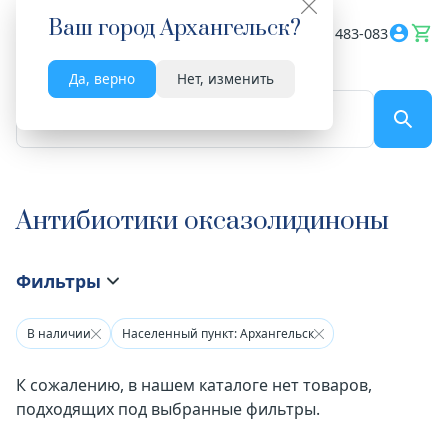
Ваш город
Архангельск
?
Весь сайт
8182 483-083
Да, верно
Нет, изменить
По названию...
Антибиотики оксазолидиноны
Фильтры
В наличии
Населенный пункт: Архангельск
К сожалению, в нашем каталоге нет товаров,
подходящих под выбранные фильтры.