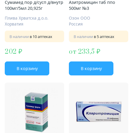
Сумамед пор д/сусп д/внутр
Азитромицин таб ппо
100мг/5мл 20,925г
500мг №3
Плива Хрватска д.о.о.
Озон ООО
Хорватия
Россия
В наличии
в 10 аптеках
В наличии
в 5 аптеках
202
от 233,5
В корзину
В корзину