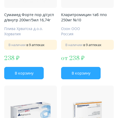
Сумамед Форте пор д/сусп
Кларитромицин таб ппо
д/внутр 200мг/5мл 16,74г
250мг №10
Плива Хрватска д.о.о.
Озон ООО
Хорватия
Россия
В наличии
в 9 аптеках
В наличии
в 9 аптеках
238
от 238
В корзину
В корзину