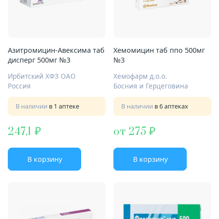
Азитромицин-Авексима таб
Хемомицин таб ппо 500мг
дисперг 500мг №3
№3
Ирбитский ХФЗ ОАО
Хемофарм д.о.о.
Россия
Босния и Герцеговина
В наличии
в 1 аптеке
В наличии
в 6 аптеках
247,1
от 275
В корзину
В корзину