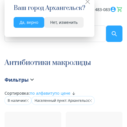
Ваш город
Архангельск
?
Весь сайт
8182 483-083
Да, верно
Нет, изменить
По названию...
Антибиотики макролиды
Фильтры
Сортировка:
по алфавиту
по цене
В наличии
Населенный пункт: Архангельск