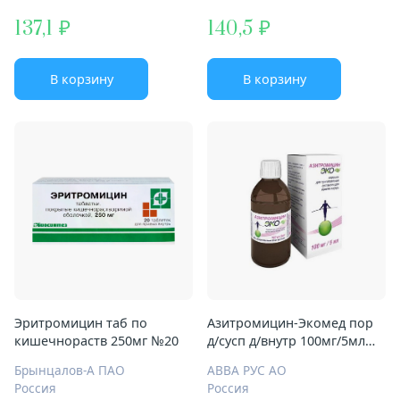
137,1
140,5
В корзину
В корзину
Эритромицин таб по
Азитромицин-Экомед пор
кишечнораств 250мг №20
д/сусп д/внутр 100мг/5мл
16,5г
Брынцалов-А ПАО
АВВА РУС АО
Россия
Россия