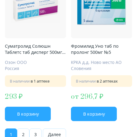
Суматролид Солюшн
Фромилид Уно таб по
Таблетс таб дисперг 500мг
пролонг 500мг №5
№3
Озон ООО
КРКА д.д. Ново место АО
Россия
Словения
В наличии
в 1 аптеке
В наличии
в 2 аптеках
293
от 296,7
В корзину
В корзину
1
2
3
Далее