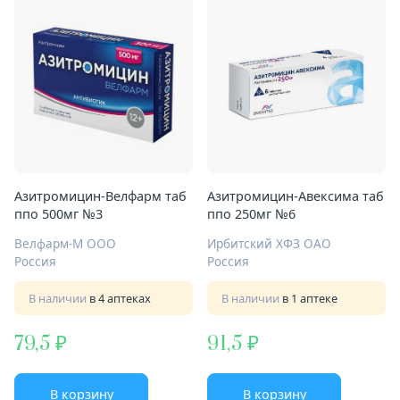
Азитромицин-Велфарм таб
Азитромицин-Авексима таб
ппо 500мг №3
ппо 250мг №6
Велфарм-М ООО
Ирбитский ХФЗ ОАО
Россия
Россия
В наличии
в 4 аптеках
В наличии
в 1 аптеке
79,5
91,5
В корзину
В корзину