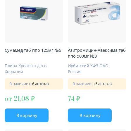
Сумамед таб ппо 125мг №6
Азитромицин-Авексима таб
ппо 500мг №3
Плива Хрватска д.о.о.
Ирбитский ХФЗ ОАО
Хорватия
Россия
В наличии
в 6 аптеках
В наличии
в 5 аптеках
от 21,08
74
В корзину
В корзину