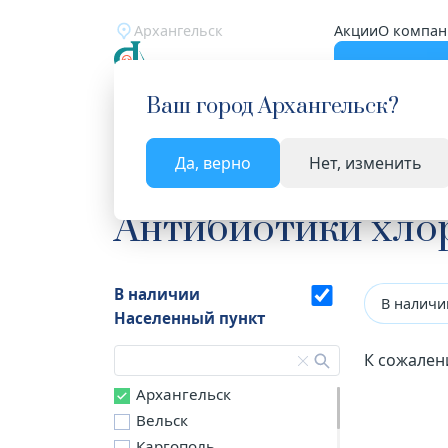
Архангельск
Акции
О компан
Катало
Ваш город
Архангельск
?
Да, верно
Нет, изменить
Главная
Каталог
Лекарства и БАД
Антибио
Антибиотики хл
В наличии
В наличи
Населенный пункт
К сожален
Архангельск
Вельск
Каргополь