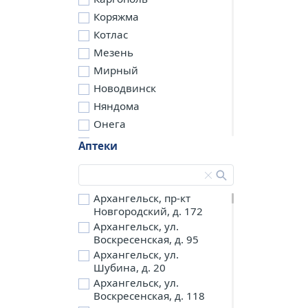
Коряжма
Котлас
Мезень
Мирный
Новодвинск
Няндома
Онега
Северодвинск
Аптеки
Сольвычегодск
Шенкурск
д. Бережная
Архангельск, пр-кт
Новгородский, д. 172
д. Петариха
Архангельск, ул.
д. Согра
Воскресенская, д. 95
п. Березник
Архангельск, ул.
п. Боброво
Шубина, д. 20
Архангельск, ул.
п. Вычегодский
Воскресенская, д. 118
п. Двинской,