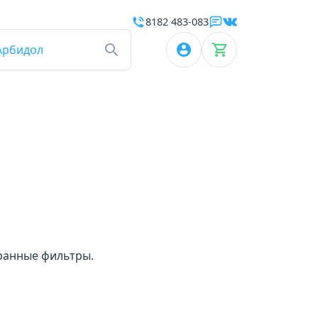
8182 483-083
Арбидол
бранные фильтры.