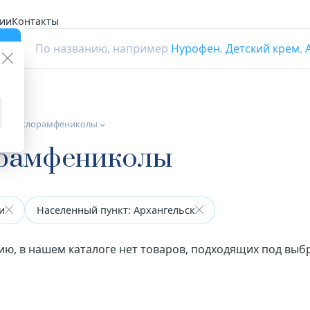
ии
Контакты
г
По названию, например
Нурофен
,
Детский крем
,
тики хлорамфениколы
орамфениколы
и
Населенный пункт: Архангельск
ию, в нашем каталоге нет товаров, подходящих под вы