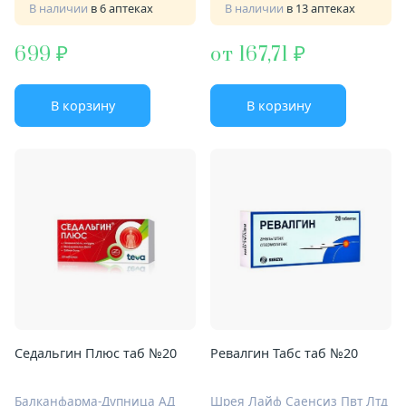
В наличии
в 6 аптеках
В наличии
в 13 аптеках
699
от 167,71
В корзину
В корзину
Седальгин Плюс таб №20
Ревалгин Табс таб №20
Балканфарма-Дупница АД
Шрея Лайф Саенсиз Пвт Лтд