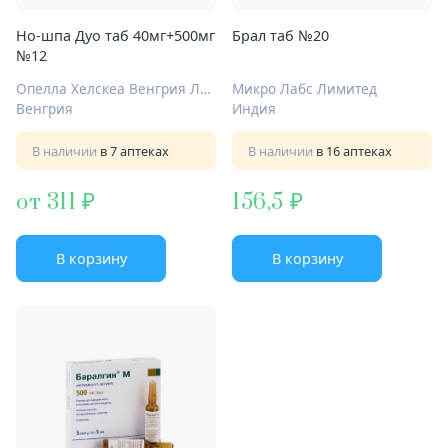
Но-шпа Дуо таб 40мг+500мг
Брал таб №20
№12
Опелла Хелскеа Венгрия Лтд.
Микро Лабс Лимитед
Венгрия
Индия
В наличии
в 7 аптеках
В наличии
в 16 аптеках
от 311
156,5
В корзину
В корзину