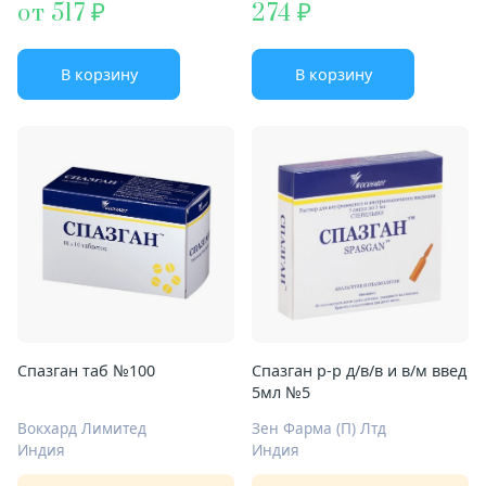
от 517
274
В корзину
В корзину
Спазган таб №100
Спазган р-р д/в/в и в/м введ
5мл №5
Вокхард Лимитед
Зен Фарма (П) Лтд
Индия
Индия