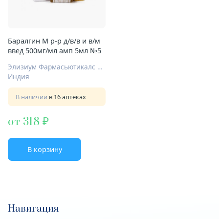
Баралгин М р-р д/в/в и в/м
введ 500мг/мл амп 5мл №5
Элизиум Фармасьютикалс Лтд.
Индия
В наличии
в 16 аптеках
от 318
В корзину
Навигация