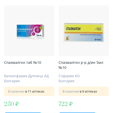
Спазмалгон таб №10
Спазмалгон р-р д/ин 5мл
№10
Балканфарма-Дупница АД
Софарма АО
Болгария
Болгария
В наличии
в 11 аптеках
В наличии
в 9 аптеках
250
722