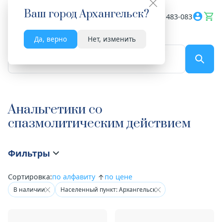
Ваш город
Архангельск
?
Весь сайт
8182 483-083
Да, верно
Нет, изменить
По названию...
Анальгетики со
спазмолитическим действием
Фильтры
Сортировка:
по алфавиту
по цене
В наличии
Населенный пункт: Архангельск