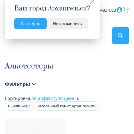
Ваш город
Архангельск
?
Весь сайт
8182 483-083
Да, верно
Нет, изменить
По названию...
Алкотестеры
Фильтры
Сортировка:
по алфавиту
по цене
В наличии
Населенный пункт: Архангельск