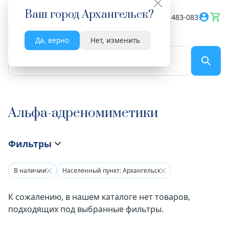
Ваш город
Архангельск
?
Весь сайт
8182 483-083
Да, верно
Нет, изменить
По названию...
Альфа-адреномиметики
Фильтры
В наличии
Населенный пункт: Архангельск
К сожалению, в нашем каталоге нет товаров,
подходящих под выбранные фильтры.