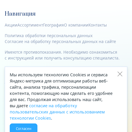
Навигация
Акции
Ассортимент
География
О компании
Контакты
Политика обработки персональных данных
Согласие на обработку персональных данных на сайте
Имеются противопоказания. Необходимо ознакомиться
с инструкцией или получить консультацию специалиста.
© 2023—2026 Все права защищены.
Мы используем технологию Cookies и сервиса
Яндекс-метрика для оптимизации работы веб-
Адрес
сайта, анализа трафика, персонализации
Архангельск, ул. Папанина, д. 19 (вход в здание со стороны
контента, помогающую нам сделать его удобнее
автоцентра «Тойота»)
для вас. Продолжая использовать наш сайт,
вы даете
согласие на обработку
Приемная Генерального директора
пользовательских данных с использованием
Телефон
+7 (8182) 63-60-31
технологии Cookies
.
Факс
+7 (8182) 68-66-71
Согласен
Эл. почта
office@aptekaf.ru