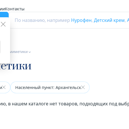
ии
Контакты
г
По названию, например
Нурофен
,
Детский крем
,
дреномиметики
етики
и
Населенный пункт: Архангельск
ию, в нашем каталоге нет товаров, подходящих под вы