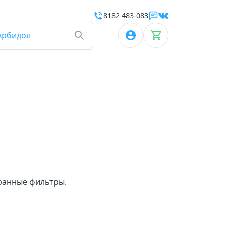
8182 483-083
Арбидол
бранные фильтры.