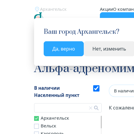
Архангельск
Акции
О компан
Катало
Ваш город
Архангельск
?
Да, верно
Нет, изменить
Главная
Каталог
Лекарства и БАД
Альфа-а
Альфа-адреномим
В наличии
В наличи
Населенный пункт
К сожален
Архангельск
Вельск
Каргополь