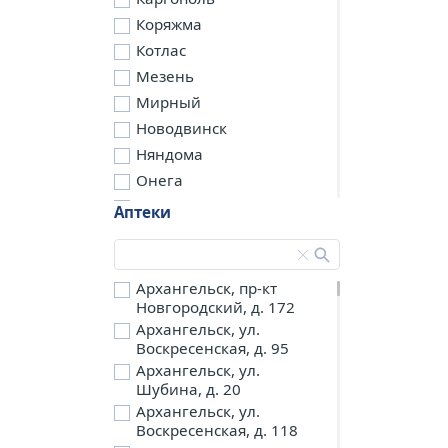
Коряжма
Котлас
Мезень
Мирный
Новодвинск
Няндома
Онега
Северодвинск
Аптеки
Сольвычегодск
Шенкурск
д. Бережная
Архангельск, пр-кт
Новгородский, д. 172
д. Петариха
Архангельск, ул.
д. Согра
Воскресенская, д. 95
п. Березник
Архангельск, ул.
п. Боброво
Шубина, д. 20
Архангельск, ул.
п. Вычегодский
Воскресенская, д. 118
п. Двинской,