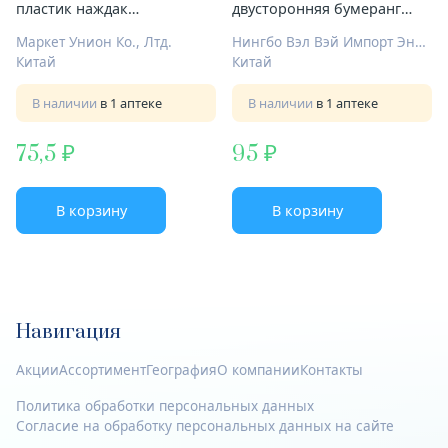
пластик наждак
двусторонняя бумеранг
двухсторонняя Арт.822304С
100/80 Арт.WHB22576-11
Маркет Унион Ко., Лтд.
Нингбо Вэл Вэй Импорт Энд Экспорт Ко., Лтд.
Китай
Китай
В наличии
в 1 аптеке
В наличии
в 1 аптеке
75,5
95
В корзину
В корзину
Навигация
Акции
Ассортимент
География
О компании
Контакты
Политика обработки персональных данных
Согласие на обработку персональных данных на сайте