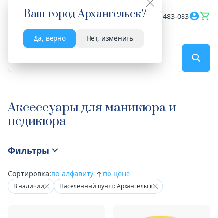
Ваш город
Архангельск
?
Весь сайт
8182 483-083
Да, верно
Нет, изменить
По названию...
Аксессуары для маникюра и
педикюра
Фильтры
Сортировка:
по алфавиту
по цене
В наличии
Населенный пункт: Архангельск