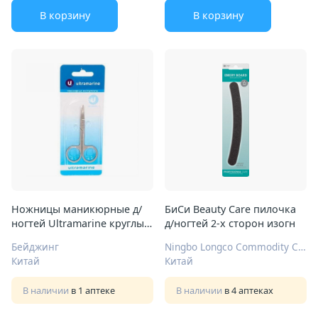
В корзину
В корзину
Ножницы маникюрные д/
БиСи Beauty Care пилочка
ногтей Ultramarine круглые
д/ногтей 2-х сторон изогн
кольца широкие Арт.465-
Бейджинг
Ningbo Longco Commodity Co., LTD.
022
Китай
Китай
В наличии
в 1 аптеке
В наличии
в 4 аптеках