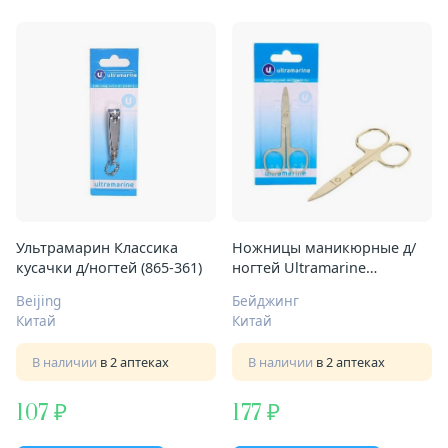
Ультрамарин Классика
Ножницы маникюрные д/
кусачки д/ногтей (865-361)
ногтей Ultramarine
овальные кольца широкие
Beijing
Бейджинг
золото Арт.865-371
Китай
Китай
В наличии
в 2 аптеках
В наличии
в 2 аптеках
107
177